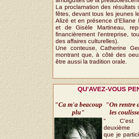
ambiguïtés de la préadolescen
La proclamation des résultats s'
fêtes, devant tous les jeunes le
Alizé et en présence d'Eliane 
et de Gisèle Martineau, repr
financièrement l'entreprise, 
des affaires culturelles).
Une conteuse, Catherine Gend
montrant que, à côté des oeuvr
être aussi la tradition orale.
QU'AVEZ-VOUS PE
"Ca m'a beacoup
"On rentre 
plu"
les couliss
" C'est
deuxième 
que je partic