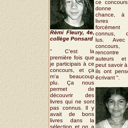
ce concours
donne 
chance, à
livres 
forcément
Rèmi Fleury, 4e,
connus, d'
collège Ponsard
lus. Ave
concours
" C'est la
rencontre
première fois que
auteurs e
je participais à ce
peut savoir à
concours, et ça
ils ont pen
m'a beaucoup
écrivant ".
plu. Ça nous
permet de
découvrir des
livres qui ne sont
pas connus. Il y
avait de bons
livres dans la
sélection et on a