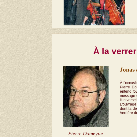
À la verre
Jonas 
À l'occasi
Pierre Do
entend fou
message qu
l'universe
L'ouvrage 
dont la d
Verrière d
Pierre Domeyne