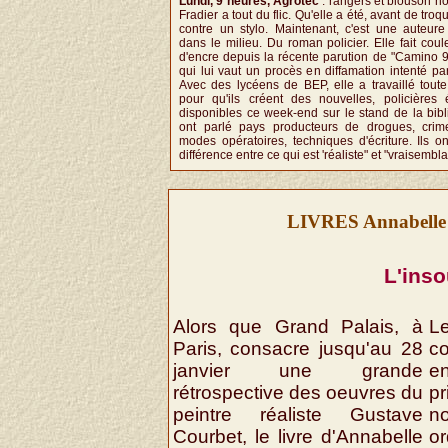
Lundi, 9 heures, Agrotec
: rangers et blouson no
Fradier a tout du flic. Qu'elle a été, avant de tro
contre un stylo. Maintenant, c'est une auteur
dans le milieu. Du roman policier. Elle fait cou
d'encre depuis la récente parution de "Camino 99
qui lui vaut un procès en diffamation intenté pa
Avec des lycéens de BEP, elle a travaillé tout
pour qu'ils créent des nouvelles, policières
disponibles ce week-end sur le stand de la bibli
ont parlé pays producteurs de drogues, crime
modes opératoires, techniques d'écriture. Ils o
différence entre ce qui est 'réaliste" et "vraisemblab
LIVRES Annabelle C
L'ins
Alors que Grand Palais, à
L
Paris, consacre jusqu'au 28
co
janvier une grande
e
rétrospective des oeuvres du
p
peintre réaliste Gustave
n
Courbet, le livre d'Annabelle
or