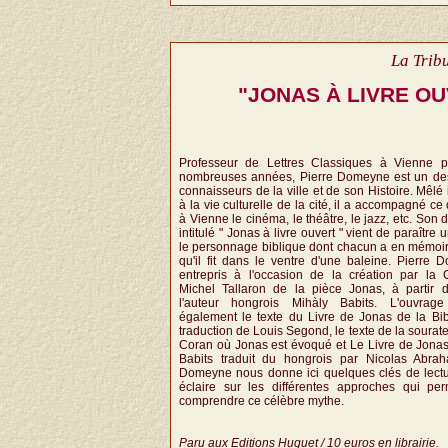
La Tribu
"JONAS À LIVRE O
Professeur de Lettres Classiques à Vienne 
nombreuses années, Pierre Domeyne est un des
connaisseurs de la ville et de son Histoire. Mêlé
à la vie culturelle de la cité, il a accompagné ce
à Vienne le cinéma, le théâtre, le jazz, etc. Son d
intitulé " Jonas à livre ouvert " vient de paraître 
le personnage biblique dont chacun a en mémoir
qu'il fit dans le ventre d'une baleine. Pierre 
entrepris à l'occasion de la création par la
Michel Tallaron de la pièce Jonas, à partir d
l'auteur hongrois Mihàly Babits. L'ouvrag
également le texte du Livre de Jonas de la Bi
traduction de Louis Segond, le texte de la sourat
Coran où Jonas est évoqué et Le Livre de Jona
Babits traduit du hongrois par Nicolas Abrah
Domeyne nous donne ici quelques clés de lectu
éclaire sur les différentes approches qui per
comprendre ce célèbre mythe.
Paru aux Editions Huguet / 10 euros en librairie.