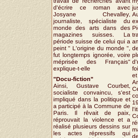
travail de recherches avant
m
d'écrire ce roman avec
j
Josyane Chevalley,
A
journaliste, spécialiste du
e
monde des arts dans des
P
magazines suisses. La
tr
période suisse de celui qui a
a
peint " L'origine du monde ",
d
fut longtemps ignorée, voire
pl
méprisée des Français"
d'
explique-t-elle
fo
et
"Docu-fiction"
An
Ainsi, Gustave Courbet,
C
socialiste convaincu, s'est
c
impliqué dans la politique et
1
a participé à la Commune de
l'
Paris. Il rêvait de paix,
C
réprouvait la violence et a
ré
réalisé plusieurs dessins sur
ma
les actes répressifs qui
de