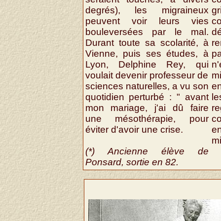
degrés), les migraineux
gr
peuvent voir leurs vies
co
bouleversées par le mal.
d
Durant toute sa scolarité, à
r
Vienne, puis ses études, à
pa
Lyon, Delphine Rey, qui
n'
voulait devenir professeur de
mi
sciences naturelles, a vu son
e
quotidien perturbé : " avant
l
mon mariage, j'ai dû faire
r
une mésothérapie, pour
c
éviter d'avoir une crise.
e
mi
(*) Ancienne élève de
Ponsard, sortie en 82.