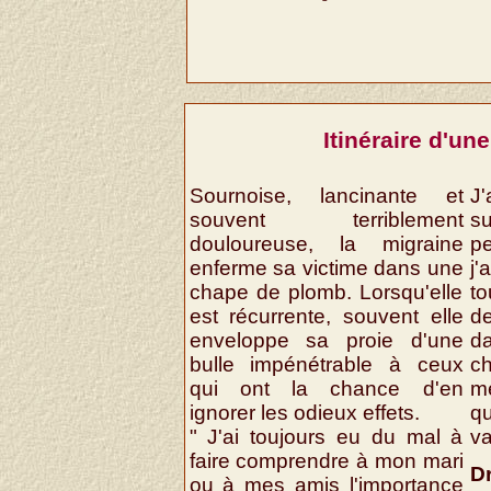
Itinéraire d'u
Sournoise, lancinante et
J
souvent terriblement
s
douloureuse, la migraine
p
enferme sa victime dans une
j'
chape de plomb. Lorsqu'elle
t
est récurrente, souvent elle
de
enveloppe sa proie d'une
da
bulle impénétrable à ceux
c
qui ont la chance d'en
m
ignorer les odieux effets.
q
" J'ai toujours eu du mal à
va
faire comprendre à mon mari
D
ou à mes amis l'importance