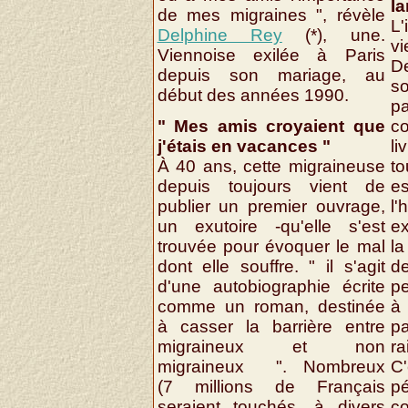
I
de mes migraines ", révèle
L'
Delphine Rey
(*), une.
vi
Viennoise exilée à Paris
D
depuis son mariage, au
s
début des années 1990.
pa
" Mes amis croyaient que
co
j'étais en vacances "
li
À 40 ans, cette migraineuse
t
depuis toujours vient de
es
publier un premier ouvrage,
l
un exutoire -qu'elle s'est
ex
trouvée pour évoquer le mal
la
dont elle souffre. " il s'agit
de
d'une autobiographie écrite
pe
comme un roman, destinée
à
à casser la barrière entre
pa
migraineux et non
ra
migraineux ". Nombreux
C
(7 millions de Français
p
seraient touchés, à divers
c