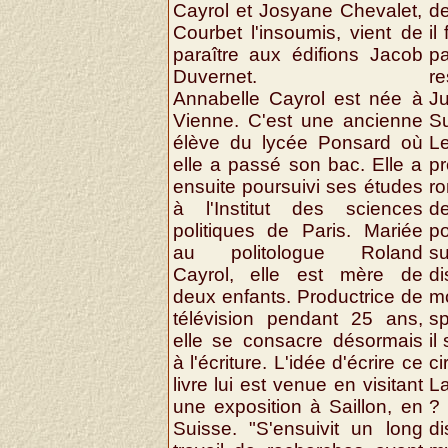
Cayrol et Josyane Chevalet,
de
Courbet l'insoumis, vient de
il
paraître aux édifions Jacob
p
Duvernet.
re
Annabelle Cayrol est née à
Ju
Vienne. C'est une ancienne
Su
élève du lycée Ponsard où
L
elle a passé son bac. Elle a
p
ensuite poursuivi ses études
r
à l'Institut des sciences
de
politiques de Paris. Mariée
po
au politologue Roland
su
Cayrol, elle est mère de
di
deux enfants. Productrice de
mo
télévision pendant 25 ans,
sp
elle se consacre désormais
il
à l'écriture. L'idée d'écrire ce
ci
livre lui est venue en visitant
La
une exposition à Saillon, en
?
Suisse. "S'ensuivit un long
di