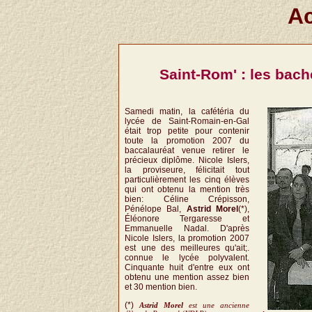
Ac
Saint-Rom' : les bach
Samedi matin, la cafétéria du
lycée de Saint-Romain-en-Gal
était trop petite pour contenir
toute la promotion 2007 du
baccalauréat venue retirer le
précieux diplôme. Nicole Islers,
la proviseure, félicitait tout
particulièrement les cinq élèves
qui ont obtenu la mention très
bien: Céline Crépisson,
Pénélope Bal,
Astrid Morel
(*),
Éléonore Tergaresse et
Emmanuelle Nadal. D'après
Nicole Islers, la promotion 2007
est une des meilleures qu'ait;.
connue le lycée polyvalent.
Cinquante huit d'entre eux ont
obtenu une mention assez bien
et 30 mention bien.
(*)
Astrid Morel
est une ancienne