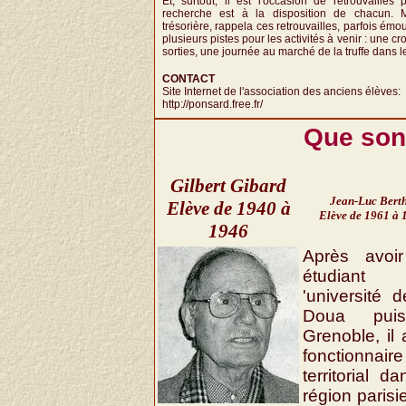
Et, surtout, il est l'occasion de retrouvailles 
recherche est à la disposition de chacun. M
trésorière, rappela ces retrouvailles, parfois ém
plusieurs pistes pour les activités à venir : une cro
sorties, une journée au marché de la truffe dans le 
CONTACT
Site Internet de l'association des anciens élèves:
http://ponsard.free.fr/
Que sont
Gilbert Gibard
Jean-Luc Berth
Elève de 1940 à
Elève de 1961 à 
1946
Après avoir
étudian
'université 
Doua pui
Grenoble, il 
fonctionnaire
territorial d
région parisi