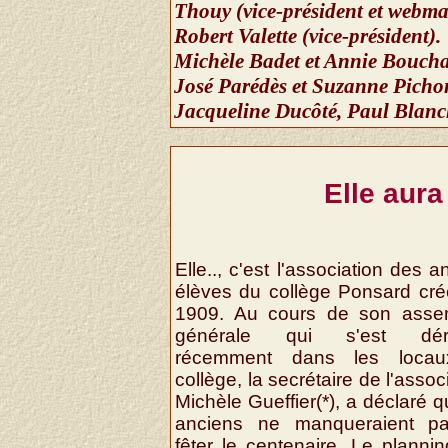
Thouy (vice-président et webmas
Robert Valette (vice-président).
Michèle Badet et Annie Bouchar
José Parédès et Suzanne Pichon 
Jacqueline Ducôté, Paul Blanc
Elle aura
Elle.., c'est l'association des a
élèves du collège Ponsard cr
1909. Au cours de son asse
générale qui s'est dér
récemment dans les loca
collège, la secrétaire de l'assoc
Michèle Gueffier(*), a déclaré q
anciens ne manqueraient p
fêter le centenaire. Le planni