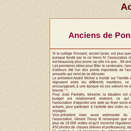
Ac
Anciens de Pons
Si le collège Ponsard, ancien lycée, est plus qu
puisque fondé par le roi Henri IV, l'association
est beaucoup plus jeune car elle n'a que... 99 ans
Les premières idées pour fêter le centenaire, l'a
d'ailleurs été l'un des points importants de l'
annuelle qui vient de se dérouler.
Le président André Michel a insisté sur 'l'amitié e
régnaient entre les différents membres, ce q
encourageant, à une époque où ces valeurs ne s
bourse " !
Pour José Parédès, trésorier, la situation est
budget est relativement restreint, ce qu
l'association d'apporter une aide au foyer socio-
actuels, pour participer à l'activité des clubs o
voyages.
Vice-président mais aussi webmaster du s
l'association, Gérard Thouy fit remarquer que c
plus de 18.000 visites et qu'il s'enrichit régulièr
450 photos de classes (élèves et professeurs), d