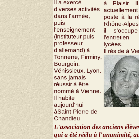
Il a exercé
à Plaisir. I
diverses activités
actuellemen
dans l'armée,
poste à la r
puis
Rhône-Alpes
l'enseignement
il s'occup
(instituteur puis
l'entretien
professeur
lycées.
d'allemand) à
Il réside à Vi
Tonnerre, Firminy,
Bourgoin,
Vénissieux, Lyon,
sans jamais
réussir à être
nommé à Vienne.
Il habite
aujourd'hui
àSaint-Pierre-de-
Chandieu
L'association des anciens élèv
qui a été réélu à l'unanimité, 