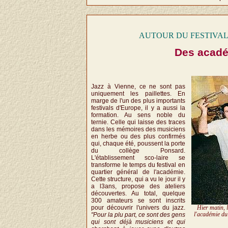
AUTOUR DU FESTIVAL - Des 
Des acadé
Jazz à Vienne, ce ne sont pas
uniquement les paillettes. En
marge de l'un des plus importants
festivals d'Europe, il y a aussi la
formation. Au sens noble du
ternie. Celle qui laisse des traces
dans les mémoires des musiciens
en herbe ou des plus confirmés
qui, chaque été, poussent la porte
du collège Ponsard.
L'établissement sco-laire se
transforme le temps du festival en
quartier général de l'académie.
Cette structure, qui a vu le jour il y
a l3ans, propose des ateliers
découvertes. Au total, quelque
300 amateurs se sont inscrits
pour découvrir l'univers du jazz.
Hier matin, l
"Pour la plu part, ce sont des gens
l'académie du 
qui sont déjà musiciens et qui