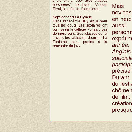
cherchent à jouer avec d'autres
personnes"
expli.que Vincent
Mais 
Rivai, à la tète de l'académie.
novices
Sept concerts à Cybèle
en herbe
Dans l'académie, il y en a pour
aussi
tous les goûts. Les scolaires ont
pu investir le collège Ponsard ces
pers
derniers jours. Sept classes qui, à
expérim
travers lés fables de Jean de La
Fontaine, sont parties à la
année,
rencontre du jazz.
Anglais 
spéci
partici
précis
Durant 
du festi
chômen
de film,
créat
presque