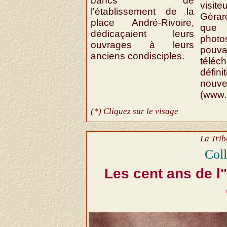
bancs de
visit
l'établissement de la
Gérar
place André-Rivoire,
que 
dédicaçaient leurs
phot
ouvrages à leurs
pou
anciens condisciples.
téléc
défi
nou
(www.p
(*) Cliquez sur le visage
La Trib
Col
Les cent ans de l