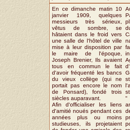
En ce dimanche matin 10
A
janvier 1909, quelques
P
messieurs très sérieux,
p
vêtus de sombre, se
d
hâtaient dans le froid vers
C
une salle de l'hôtel de ville
n
mise à leur disposition par
f
le maire de l'époque,
in
Joseph Brenier, Ils avaient
A
tous en commun le fait
d
d'avoir fréquenté les bancs
G
du vieux collège (qui ne
s
portait pas encore le nom
l
de Ponsard), fondé trois
s
siècles auparavant.
"
Afin d'officialiser les liens
a
d'amitié noués pendant ces
d
années plus ou moins
p
studieuses, ils projetaient
p