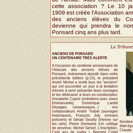
cette association ? Le 10 ja
1909 est créée l'Association am
des anciens élèves du Col
devienne qui prendra le no
Ponsard cinq ans plus tard.
La Tribune
ANCIENS DE PONSARD
UN CENTENAIRE TRÈS ALERTE
A l'occasion du centième anniversaire de
l'Amicale des anciens élèves de
Ponsard, événement abordé dans notre
précédente édition (p.23), le président
André Michel a invité tous les "anciens"
qui ont succombé un jour à la tentation
d'écrire à venir présenter leurs ouvrages
et les dédicacer à leurs ex-condisciples:
Annabelle Cayrol (entretiens avec soeur
Emmanuellej; Dominique Lardet
[Voyages romanesques...) ; nos
collaborateurs André Trabet (ouvrages
historiques), François Joly (romans
policiers) et Gérad Gouilly [Vienne sur
Nombreu
les rails); Pierre Domeyne (Un collège
était ég
de province, Michel Servet, L'inscription,
Claude 
Cent ans de rugby...), Bernard Collet