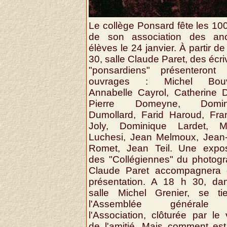
Le collège Ponsard fête les 10
de son association des anc
élèves le 24 janvier. À partir de
30, salle Claude Paret, des écri
"ponsardiens" présenteront 
ouvrages : Michel Bouv
Annabelle Cayrol, Catherine D
Pierre Domeyne, Domin
Dumollard, Farid Haroud, Fra
Joly, Dominique Lardet, Mi
Luchesi, Jean Melmoux, Jean
Romet, Jean Teil. Une expos
des "Collégiennes" du photog
Claude Paret accompagnera 
présentation. A 18 h 30, da
salle Michel Grenier, se ti
l'Assemblée général
l'Association, clôturée par le 
de l'amitié. Mais comment es