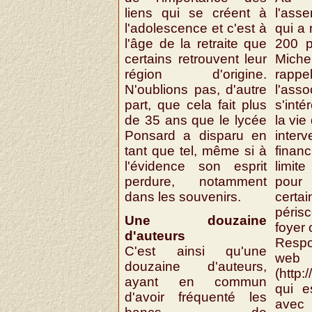
liens qui se créent à
l'ass
l'adolescence et c'est à
qui a
l'âge de la retraite que
200 p
certains retrouvent leur
Mich
région d'origine.
ra
N'oublions pas, d'autre
l'asso
part, que cela fait plus
s'inté
de 35 ans que le lycée
la vie
Ponsard a disparu en
inte
tant que tel, même si à
finan
l'évidence son esprit
limit
perdure, notamment
pou
dans les souvenirs.
cert
péris
Une douzaine
foyer 
d'auteurs
Resp
C'est ainsi qu'une
web
douzaine d'auteurs,
(http:
ayant en commun
qui e
d'avoir fréquenté les
avec