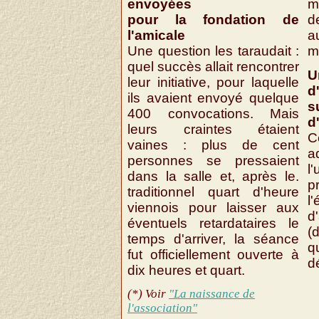
envoyées
m
pour la fondation de
d
l'amicale
a
Une question les taraudait :
m
quel succès allait rencontrer
leur initiative, pour laquelle
d'
ils avaient envoyé quelque
s
400 convocations. Mais
d
leurs craintes étaient
C
vaines : plus de cent
personnes se pressaient
l
dans la salle et, après le.
p
traditionnel quart d'heure
l
viennois pour laisser aux
d
éventuels retardataires le
(
temps d'arriver, la séance
q
fut officiellement ouverte à
d
dix heures et quart.
(*) Voir
"La naissance de
l'association"