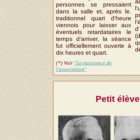
personnes se pressaient
l
dans la salle et, après le.
p
traditionnel quart d'heure
l
viennois pour laisser aux
d
éventuels retardataires le
(
temps d'arriver, la séance
q
fut officiellement ouverte à
d
dix heures et quart.
(*) Voir
"La naissance de
l'association"
Petit élèv