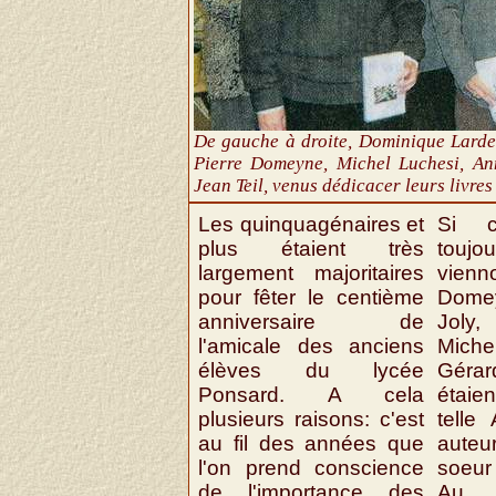
De gauche à droite, Dominique Lardet
Pierre Domeyne, Michel Luchesi, Ann
Jean Teil, venus dédicacer leurs livres
Les quinquagénaires et
Si ce
plus étaient très
touj
largement majoritaires
vienn
pour fêter le centième
Dome
anniversaire de
Joly
l'amicale des anciens
Mich
élèves du lycée
Gérard
Ponsard. A cela
étaie
plusieurs raisons: c'est
telle
au fil des années que
auteur
l'on prend conscience
soeur
de l'importance des
Au