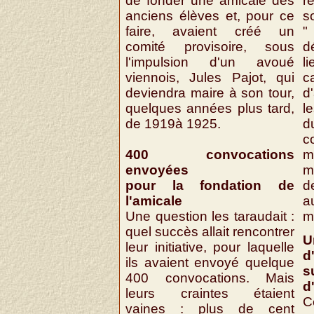
de fonder une amicale des
r
anciens élèves et, pour ce
s
faire, avaient créé un
"
comité provisoire, sous
d
l'impulsion d'un avoué
l
viennois, Jules Pajot, qui
c
deviendra maire à son tour,
d
quelques années plus tard,
l
de 1919à 1925.
d
c
400 convocations
m
envoyées
m
pour la fondation de
d
l'amicale
a
Une question les taraudait :
m
quel succès allait rencontrer
leur initiative, pour laquelle
d'
ils avaient envoyé quelque
s
400 convocations. Mais
d
leurs craintes étaient
C
vaines : plus de cent