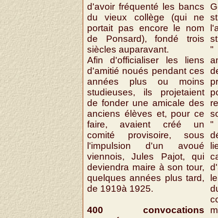
d'avoir fréquenté les bancs
G
du vieux collège (qui ne
s
portait pas encore le nom
l
de Ponsard), fondé trois
s
siècles auparavant.
"
Afin d'officialiser les liens
a
d'amitié noués pendant ces
d
années plus ou moins
p
studieuses, ils projetaient
p
de fonder une amicale des
r
anciens élèves et, pour ce
s
faire, avaient créé un
"
comité provisoire, sous
d
l'impulsion d'un avoué
l
viennois, Jules Pajot, qui
c
deviendra maire à son tour,
d
quelques années plus tard,
l
de 1919à 1925.
d
c
400 convocations
m