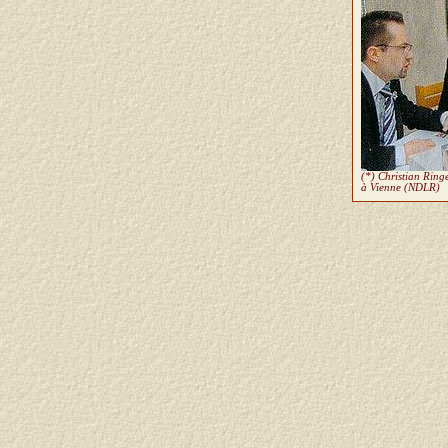
(*) Christian Ring
à Vienne (NDLR)