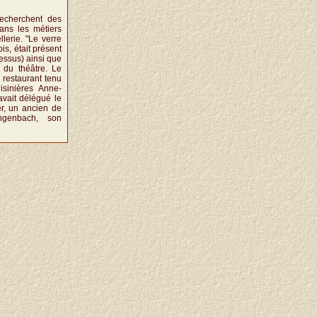
echerchent des
ans les métiers
llerie. "Le verre
ois, était présent
dessus) ainsi que
e du théâtre. Le
 restaurant tenu
isinières Anne-
avait délégué le
er, un ancien de
ngenbach, son