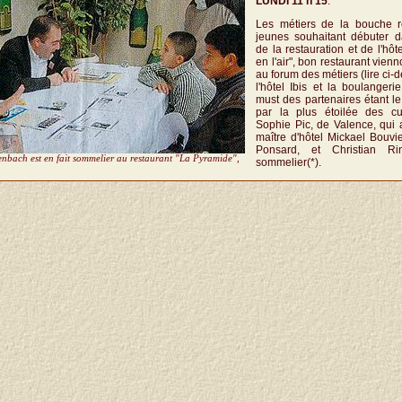
LUNDI 11 h 15
.
Les métiers de la bouche r
jeunes souhaitant débuter d
de la restauration et de l'hôte
en l'air", bon restaurant vienn
au forum des métiers (lire ci-
l'hôtel Ibis et la boulangeri
must des partenaires étant le
par la plus étoilée des cu
Sophie Pic, de Valence, qui 
maître d'hôtel Mickael Bouvi
Ponsard, et Christian Ri
enbach est en fait sommelier au restaurant "La Pyramide",
sommelier(*).