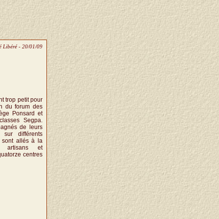
 Libéré - 20/01/09
 trop petit pour
ion du forum des
lège Ponsard et
 classes Segpa.
agnés de leurs
 sur différents
sont allés à la
 artisans et
quatorze centres