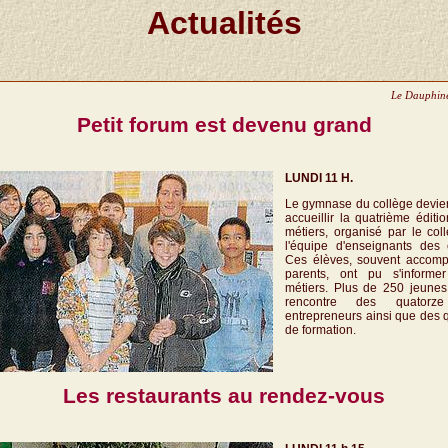
Actualités
Le Dauphiné
Petit forum est devenu grand
LUNDI 11 H.
Le gymnase du collège devient
accueillir la quatrième édit
métiers, organisé par le col
l'équipe d'enseignants des
Ces élèves, souvent accomp
parents, ont pu s'informer
métiers. Plus de 250 jeunes 
rencontre des quatorze
entrepreneurs ainsi que des 
de formation.
Les restaurants au rendez-vous