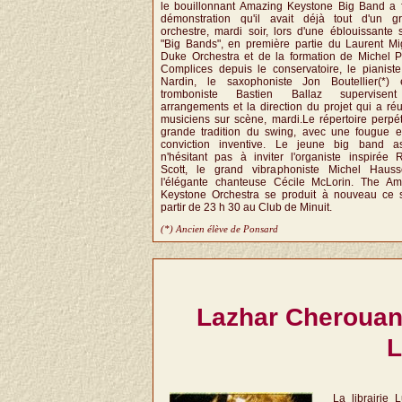
le bouillonnant Amazing Keystone Big Band a f
démonstration qu'il avait déjà tout d'un gra
orchestre, mardi soir, lors d'une éblouissante 
"Big Bands", en première partie du Laurent M
Duke Orchestra et de la formation de Michel P
Complices depuis le conservatoire, le pianist
Nardin, le saxophoniste Jon Boutellier(*) 
tromboniste Bastien Ballaz supervisen
arrangements et la direction du projet qui a ré
musiciens sur scène, mardi.Le répertoire perpé
grande tradition du swing, avec une fougue e
conviction inventive. Le jeune big band as
n'hésitant pas à inviter l'organiste inspirée
Scott, le grand vibraphoniste Michel Hauss
l'élégante chanteuse Cécile McLorin. The Am
Keystone Orchestra se produit à nouveau ce s
partir de 23 h 30 au Club de Minuit.
(*) Ancien élève de Ponsard
Lazhar Cheroua
L
La librairie 