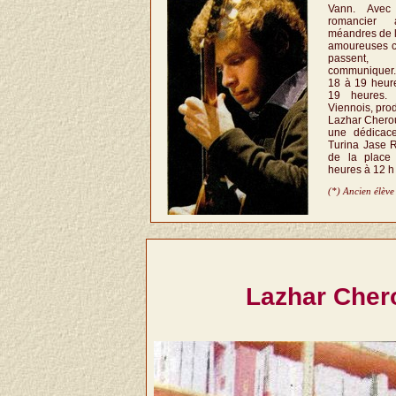
Vann. Avec 
romancier 
méandres de l
amoureuses c
passent, 
communiquer.
18 à 19 heure
19 heures. 
Viennois, prod
Lazhar Cherou
une dédicac
Turina Jase Ri
de la place
heures à 12 h
(*) Ancien élèv
Lazhar Cher