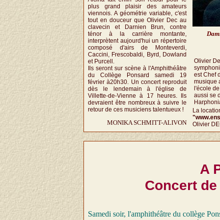
plus grand plaisir des amateurs
viennois. A géométrie variable, c'est
tout en douceur que Olivier Dec au
clavecin et Darnien Brun, contre
Dami
ténor à la carrière montante,
interprètent aujourd'hui un répertoire
composé d'airs de Monteverdi,
Caccini, Frescobaldi, Byrd, Dowland
Olivier D
et Purcell.
symphoniq
Ils seront sur scène à l'Amphithéâtre
est Chef 
du Collège Ponsard samedi 19
musique 
février à20h30. Un concert reproduit
l'école de
dès le lendemain à l'église de
aussi se 
Villette-de-Vienne à 17 heures. Ils
Harphonia,
devraient être nombreux à suivre le
retour de ces musiciens talentueux !
La location
"www.ens
MONIKA SCHMITT-ALIVON
Olivier DE
A 
Concert de
Samedi soir, l'amphithéâtre du collège Pons