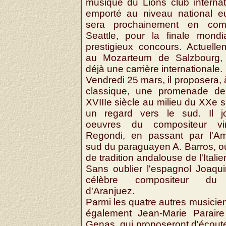
musique du Lions club internatio
emporté au niveau national eu
sera prochainement en comp
Seattle, pour la finale mond
prestigieux concours. Actuelle
au Mozarteum de Salzbourg, 
déjà une carrière internationale.
Vendredi 25 mars, il proposera, à
classique, une promenade de
XVIIIe siècle au milieu du XXe s
un regard vers le sud. Il j
oeuvres du compositeur vi
Regondi, en passant par l'A
sud du paraguayen A. Barros, ou
de tradition andalouse de l'Italie
Sans oublier l'espagnol Joaqui
célèbre compositeur du 
d'Aranjuez.
Parmi les quatre autres musiciens
également Jean-Marie Parair
Genas, qui proposeront d'écoute