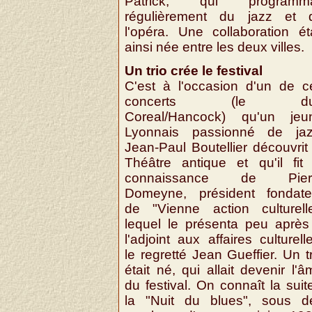
Patrick, qui programma
régulièrement du jazz et 
l'opéra. Une collaboration éta
ainsi née entre les deux villes.
Un trio crée le festival
C'est à l'occasion d'un de c
concerts (le du
Coreal/Hancock) qu'un jeu
Lyonnais passionné de jaz
Jean-Paul Boutellier découvrit 
Théâtre antique et qu'il fit 
connaissance de Pier
Domeyne, président fondate
de "Vienne action culturelle
lequel le présenta peu après
l'adjoint aux affaires culturell
le regretté Jean Gueffier. Un t
était né, qui allait devenir l'
du festival. On connaît la suit
la "Nuit du blues", sous d