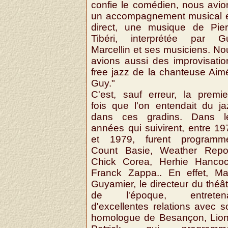
confie le comédien, nous avio
un accompagnement musical 
direct, une musique de Pier
Tibéri, interprétée par G
Marcellin et ses musiciens. No
avions aussi des improvisatio
free jazz de la chanteuse Aim
Guy."
C'est, sauf erreur, la premie
fois que l'on entendait du ja
dans ces gradins. Dans l
années qui suivirent, entre 19
et 1979, furent programm
Count Basie, Weather Repor
Chick Corea, Herhie Hancoc
Franck Zappa.. En effet, Ma
Guyamier, le directeur du théât
de l'époque, entretena
d'excellentes relations avec s
homologue de Besançon, Lion