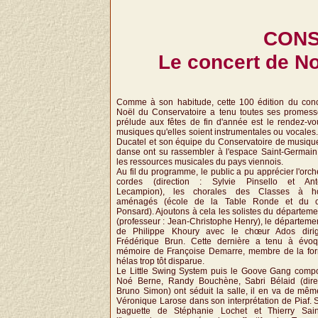
CONS
Le concert de No
Comme à son habitude, cette 100 édition du conc
Noël du Conservatoire a tenu toutes ses promess
prélude aux fêtes de fin d'année est le rendez-v
musiques qu'elles soient instrumentales ou vocales.
Ducatel et son équipe du Conservatoire de musiqu
danse ont su rassembler à l'espace Saint-Germain
les ressources musicales du pays viennois.
Au fil du programme, le public a pu apprécier l'orch
cordes (direction : Sylvie Pinsello et Anto
Lecampion), les chorales des Classes à ho
aménagés (école de la Table Ronde et du c
Ponsard). Ajoutons à cela les solistes du départeme
(professeur : Jean-Christophe Henry), le départeme
de Philippe Khoury avec le chœur Ados diri
Frédérique Brun. Cette dernière a tenu à évoq
mémoire de Françoise Demarre, membre de la for
hélas trop tôt disparue.
Le Little Swing System puis le Goove Gang comp
Noé Berne, Randy Bouchène, Sabri Bélaid (direc
Bruno Simon) ont séduit la salle, il en va de mê
Véronique Larose dans son interprétation de Piaf. 
baguette de Stéphanie Lochet et Thierry Sain