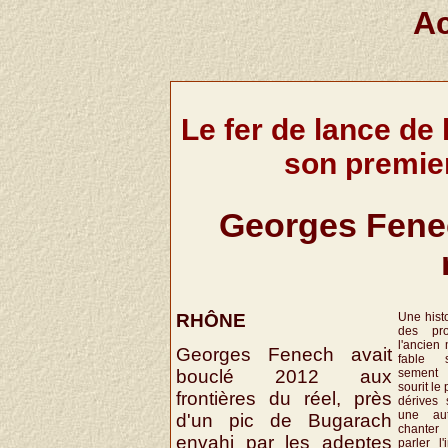
Ac
Le fer de lance de 
son premier 
Georges Fenech
RHÔNE
Une hist
des pr
l'ancien 
Georges Fenech avait
fable s
bouclé 2012 aux
sement 
sourit le 
frontières du réel, près
dérives 
une au
d'un pic de Bugarach
chanter 
envahi par les adeptes
parler l