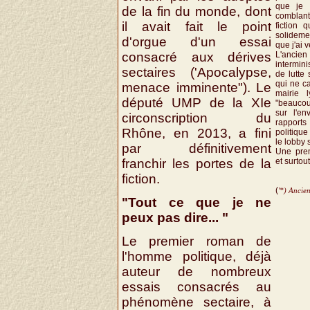
que je 
de la fin du monde, dont
comblan
il avait fait le point
fiction 
solidem
d'orgue d'un essai
que j'ai v
consacré aux dérives
L'ancien 
intermini
sectaires ('Apocalypse,
de lutte 
qui ne c
menace imminente"). Le
mairie l
député UMP de la XIe
"beaucou
sur l'en
circonscription du
rapports
Rhône, en 2013, a fini
politique
le lobby 
par définitivement
Une prem
franchir les portes de la
et surtou
fiction.
(
'*) Ancie
"Tout ce que je ne
peux pas dire... "
Le premier roman de
l'homme politique, déjà
auteur de nombreux
essais consacrés au
phénomène sectaire, à