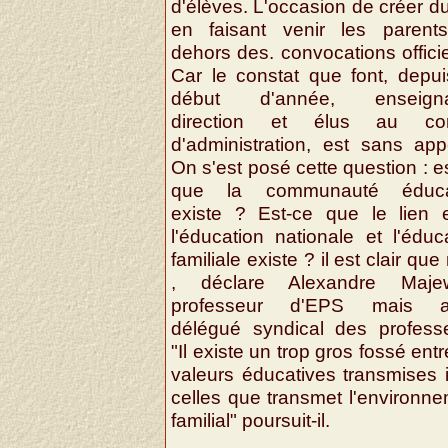
d'élèves. L'occasion de créer du
en faisant venir les parent
dehors des. convocations officie
Car le constat que font, depu
début d'année, enseigna
direction et élus au con
d'administration, est sans app
On s'est posé cette question : e
que la communauté éduca
existe ? Est-ce que le lien e
l'éducation nationale et l'éduc
familiale existe ? il est clair que
, déclare Alexandre Majew
professeur d'EPS mais a
délégué syndical des professe
"Il existe un trop gros fossé entr
valeurs éducatives transmises i
celles que transmet l'environn
familial" poursuit-il.