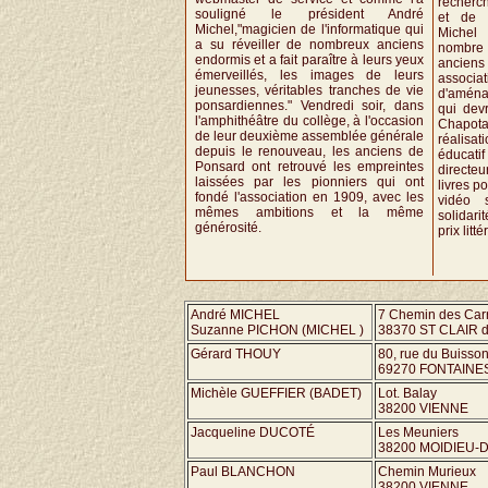
recherch
souligné le président André
et de n
Michel,"magicien de l'informatique qui
Michel
a su réveiller de nombreux anciens
nombre
endormis et a fait paraître à leurs yeux
anciens
émerveillés, les images de leurs
associa
jeunesses, véritables tranches de vie
d'aména
ponsardiennes." Vendredi soir, dans
qui devr
l'amphithéâtre du collège, à l'occasion
Chapot
de leur deuxième assemblée générale
réalisat
depuis le renouveau, les anciens de
éducati
Ponsard ont retrouvé les empreintes
directe
laissées par les pionniers qui ont
livres po
fondé l'association en 1909, avec les
vidéo 
mêmes ambitions et la même
solidar
générosité.
prix litté
André MICHEL
7 Chemin des Car
Suzanne PICHON (MICHEL )
38370 ST CLAIR 
Gérard THOUY
80, rue du Buisso
69270 FONTAINE
Michèle GUEFFIER (BADET)
Lot. Balay
38200 VIENNE
Jacqueline DUCOTÉ
Les Meuniers
38200 MOIDIEU
Paul BLANCHON
Chemin Murieux
38200 VIENNE