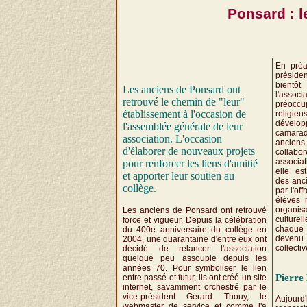
Ponsard : l
En préa
présiden
bientôt
Les anciens de Ponsard ont
l'assoc
retrouvé le chemin de "leur"
préocc
établissement à l'occasion de
religie
dévelop
l'assemblée générale de leur
camarade
association. L'occasion
anciens
d'élaborer de nouveaux projets
collabo
associa
pour renforcer les liens d'amitié
elle est
et apporter leur soutien au
des anc
collège.
par l'of
élèves 
organis
Les anciens de Ponsard ont retrouvé
culturel
force et vigueur. Depuis la célébration
chaque 
du 400e anniversaire du collège en
devenu
2004, une quarantaine d'entre eux ont
collecti
décidé de relancer l'association
quelque peu assoupie depuis les
années 70. Pour symboliser le lien
Pierre
entre passé et futur, ils ont créé un site
internet, savamment orchestré par le
vice-président Gérard Thouy, le
Aujourd
webmaster de service et comme l'a