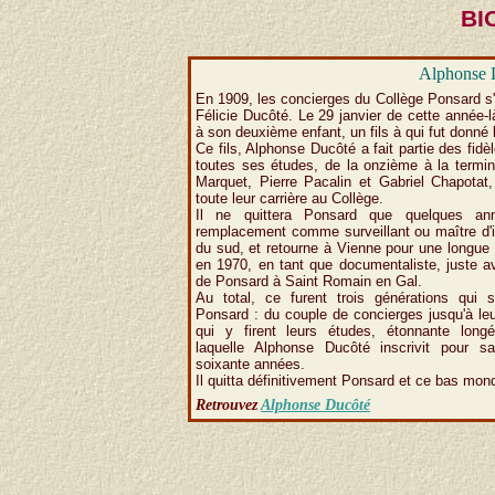
BI
Alphonse 
En 1909, les concierges du Collège Ponsard s'
Félicie Ducôté. Le 29 janvier de cette année-là
à son deuxième enfant, un fils à qui fut donné
Ce fils, Alphonse Ducôté a fait partie des fidèl
toutes ses études, de la onzième à la termin
Marquet, Pierre Pacalin et Gabriel Chapotat, 
toute leur carrière au Collège.
Il ne quittera Ponsard que quelques an
remplacement comme surveillant ou maître d'i
du sud, et retourne à Vienne pour une longue 
en 1970, en tant que documentaliste, juste 
de Ponsard à Saint Romain en Gal.
Au total, ce furent trois générations qui s
Ponsard : du couple de concierges jusqu'à leu
qui y firent leurs études, étonnante long
laquelle Alphonse Ducôté inscrivit pour 
soixante années.
Il quitta définitivement Ponsard et ce bas mon
Retrouvez
Alphonse Ducôté