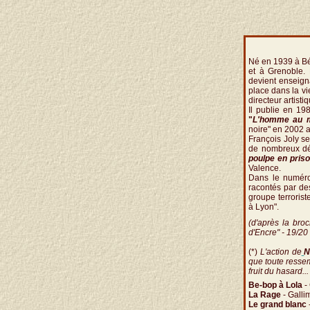
Né en 1939 à Béz
et à Grenoble. 
devient enseigna
place dans la vie
directeur artisti
Il publie en 19
"
L'homme au 
noire" en 2002 a
François Joly se
de nombreux déb
poulpe en pris
Valence.
Dans le numér
racontés par des
groupe terrorist
à Lyon".
(d'après la bro
d'Encre" - 19/2
(*)
L'action de
N
que toute resse
fruit du hasard.
Be-bop à Lola
- 
La Rage
- Galli
Le grand blanc