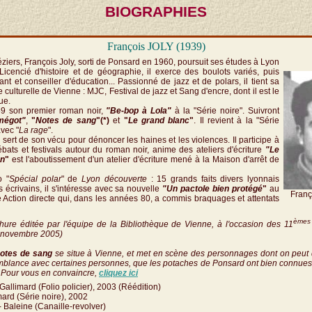
BIOGRAPHIES
François JOLY (1939)
iers, François Joly, sorti de Ponsard en 1960, poursuit ses études à Lyon
Licencié d'histoire et de géographie, il exerce des boulots variés, puis
nt et conseiller d'éducation... Passionné de jazz et de polars, il tient sa
 culturelle de Vienne : MJC, Festival de jazz et Sang d'encre, dont il est le
que.
89 son premier roman noir,
"Be-bop à Lola"
à la "Série noire". Suivront
mégot"
,
"
Notes de sang
"(*)
et
"
Le grand blanc
"
. Il revient à la "Série
vec "
La rage
".
 sert de son vécu pour dénoncer les haines et les violences. Il participe à
ats et festivals autour du roman noir, anime des ateliers d'écriture
"Le
on
"
est l'aboutissement d'un atelier d'écriture mené à la Maison d'arrêt de
o "
Spécial polar
" de
Lyon découverte
: 15 grands faits divers lyonnais
 écrivains, il s'intéresse avec sa nouvelle
"Un pactole bien protégé
"
au
Franç
e Action directe qui, dans les années 80, a commis braquages et attentats
èmes
chure éditée par l'équipe de la Bibliothèque de Vienne, à l'occasion des 11
0 novembre 2005)
otes de sang
se situe à Vienne, et met en scène des personnages dont on peut di
mblance avec certaines personnes, que les potaches de Ponsard ont bien connues, 
.. Pour vous en convaincre,
cliquez ici
Gallimard (Folio policier), 2003 (Réédition)
mard (Série noire), 2002
- Baleine (Canaille-revolver)