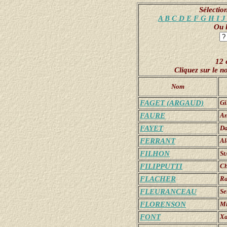
Sélection
A
B
C
D
E
F
G
H
I
Ou l
12 
Cliquez sur le 
Nom
FAGET (ARGAUD)
Gi
FAURE
An
FAYET
Da
FERRANT
Al
FILHON
S
FILIPPUTTI
Ch
FLACHER
R
FLEURANCEAU
Se
FLORENSON
Mi
FONT
Xa