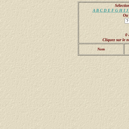
Sélectio
A
B
C
D
E
F
G
H
I
Ou 
0 
Cliquez sur le 
Nom