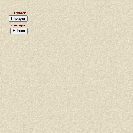
Valider :
Corriger :