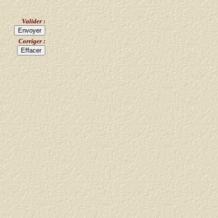
Valider :
Corriger :