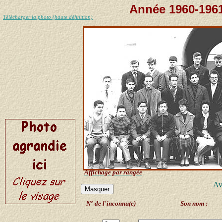
Année 1960-1961
Télécharger la photo (haute définition)
Affichage par rangée
Av
N° de l'inconnu(e)
Son nom :