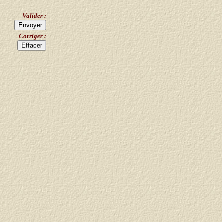
Valider :
Corriger :