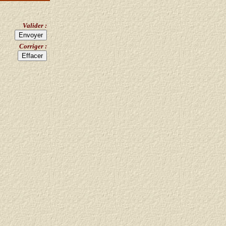
Valider :
Corriger :