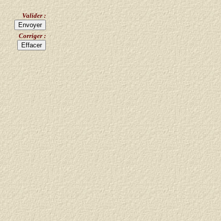
Valider :
Corriger :