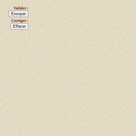
Valider :
Corriger :