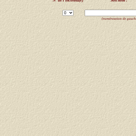
N° de l'inconnu(e)
Son nom :
(numérotation de gauche 