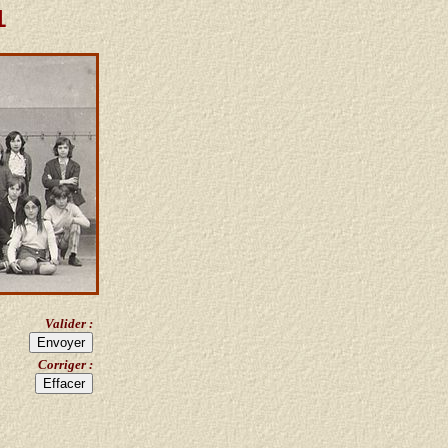
1
Valider :
Corriger :