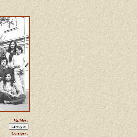
Valider :
Corriger :