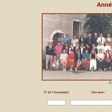
Année
Av
N° de l'inconnu(e)
Son nom :