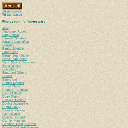
Tri par année
Tri par classe
Photos communiquées par :
Aillot
Amouroux Roger
Bailly Nicole
Baradel Christian
Baradel Geneviève
Barralier
Barriac Michèle
Bauer Jean
Berger Jean-Daniel
Blanc Jean-Pierre
Blanc (Coste) Suzanne
Blanc Nicolas
Bonnefond
Bouchard Gilbert
Brunini
Bujard Alain
Cantelli Mathias
Chinal Claire
Chomel Françoise
Cléchet Noëlle
Datry Pierre
Delaigue Bernard
Ducôté Jacqueline
Dupre Jacky
Erguido Izaskun
Fayet Daniel
Fraisse Bernard
Garnier Maurice
Genthon-Troncy Gérald
Giraud (Moinard) Monique