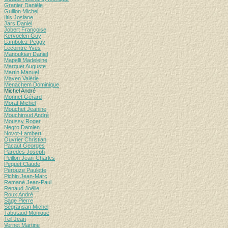
Granier Danièle
Guillon Michel
Iltis Josiane
Jars Daniel
Jobert Françoise
Kervoelen Guy
Lambolez Peggy
Lecointre Yves
Manoukian Daniel
Mapelli Madeleine
Marquet Auguste
Martin Manuel
Mayen Valérie
Menachem Dominique
Michel André
Monnet Gérard
Morat Michel
Mouchet Jeanine
Mouchiroud André
Moussy Roger
Negro Damien
Novot-Lambert
Ouvrier Christian
Pacaut Georges
Paredes Joseph
Peillon Jean-Charles
Pequet Claude
Pérouze Paulette
Pichin Jean-Marc
Remané Jean-Paul
Renaud Joëlle
Roux André
Sage Pierre
Ségransan Michel
Tabutaud Monique
Teil Jean
Vernet Martine