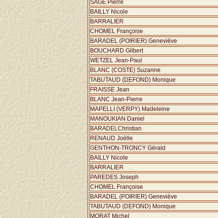
SAGE Pierre
BAILLY Nicole
BARRALIER
CHOMEL Françoise
BARADEL (POIRIER) Geneviève
BOUCHARD Gilbert
WETZEL Jean-Paul
BLANC (COSTE) Suzanne
TABUTAUD (DEFOND) Monique
FRAISSE Jean
BLANC Jean-Pierre
MAPELLI (VERPY) Madeleine
MANOUKIAN Daniel
BARADELChristian
RENAUD Joëlle
GENTHON-TRONCY Gérald
BAILLY Nicole
BARRALIER
PAREDES Joseph
CHOMEL Françoise
BARADEL (POIRIER) Geneviève
TABUTAUD (DEFOND) Monique
MORAT Michel