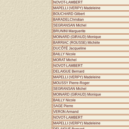
NOVOT-LAMBERT
MAPELLI (VERPY) Madeleine
BOUCHARD Gilbert
BARADELChristian
SEGRANSAN Michel
BRUNINI Marguerite
MOINARD (GIRAUD) Monique
BARRIAC (ROUSSE) Michèle
DUCÔTÉ Jacqueline
BAILLY Nicole
MORAT Michel
NOVOT-LAMBERT
DELAIGUE Bernard
MAPELLI (VERPY) Madeleine
MOUSSY Pierre-Roger
SEGRANSAN Michel
MOINARD (GIRAUD) Monique
BAILLY Nicole
SAGE Pierre
VERON Armand
NOVOT-LAMBERT
MAPELLI (VERPY) Madeleine