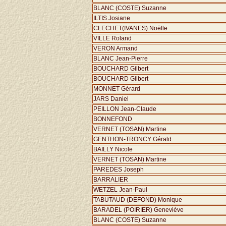
BLANC (COSTE) Suzanne
ILTIS Josiane
CLECHET(IVANES) Noëlle
VILLE Roland
VERON Armand
BLANC Jean-Pierre
BOUCHARD Gilbert
BOUCHARD Gilbert
MONNET Gérard
JARS Daniel
PEILLON Jean-Claude
BONNEFOND
VERNET (TOSAN) Martine
GENTHON-TRONCY Gérald
BAILLY Nicole
VERNET (TOSAN) Martine
PAREDES Joseph
BARRALIER
WETZEL Jean-Paul
TABUTAUD (DEFOND) Monique
BARADEL (POIRIER) Geneviève
BLANC (COSTE) Suzanne