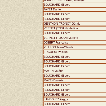
TABUTAUD (DEFOND) Monique
BOUCHARD Gilbert
FAYET Daniel
BOUCHARD Gilbert
BOUCHARD Gilbert
GENTHON-TRONCY Gérald
VERNET (TOSAN) Martine
BOUCHARD Gilbert
VERNET (TOSAN) Martine
JOBERT Françoise
PEILLON Jean-Claude
ERGUIDO Izaskun
BOUCHARD Gilbert
BOUCHARD Gilbert
BOUCHARD Gilbert
MAYEN Valérie
BOUCHARD Gilbert
MAYEN Valérie
BOUCHARD Gilbert
BOUCHARD Gilbert
BOUCHARD Gilbert
LAMBOLEZ Peggy
BOUCHARD Gilbert