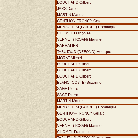
BOUCHARD Gilbert
JARS Daniel
MARTIN Manuel
GENTHON-TRONCY Gérald
MENACHEM (LARDET) Dominique
CHOMEL Françoise
VERNET (TOSAN) Martine
BARRALIER
TABUTAUD (DEFOND) Monique
MORAT Michel
BOUCHARD Gilbert
BOUCHARD Gilbert
BOUCHARD Gilbert
BLANC (COSTE) Suzanne
SAGE Pierre
SAGE Pierre
MARTIN Manuel
MENACHEM (LARDET) Dominique
GENTHON-TRONCY Gérald
BOUCHARD Gilbert
VERNET (TOSAN) Martine
CHOMEL Françoise