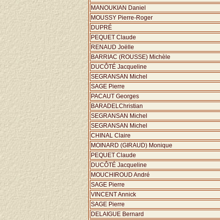
MANOUKIAN Daniel
MOUSSY Pierre-Roger
DUPRÉ
PEQUET Claude
RENAUD Joëlle
BARRIAC (ROUSSE) Michèle
DUCÔTÉ Jacqueline
SEGRANSAN Michel
SAGE Pierre
PACAUT Georges
BARADELChristian
SEGRANSAN Michel
SEGRANSAN Michel
CHINAL Claire
MOINARD (GIRAUD) Monique
PEQUET Claude
DUCÔTÉ Jacqueline
MOUCHIROUD André
SAGE Pierre
VINCENT Annick
SAGE Pierre
DELAIGUE Bernard