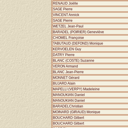
RENAUD Joëlle
SAGE Pierre
VINCENT Annick
SAGE Pierre
WETZEL Jean-Paul
BARADEL (POIRIER) Geneviève
CHOMEL Françoise
TABUTAUD (DEFOND) Monique
KERVOELEN Guy
DATRY Pierre
BLANC (COSTE) Suzanne
VERON Armand
BLANC Jean-Pierre
MONNET Gérard
BUJARD Alain
MAPELLI (VERPY) Madeleine
MANOUKIAN Daniel
MANOUKIAN Daniel
BARADELChristian
MOINARD (GIRAUD) Monique
BOUCHARD Gilbert
BOUCHARD Gilbert