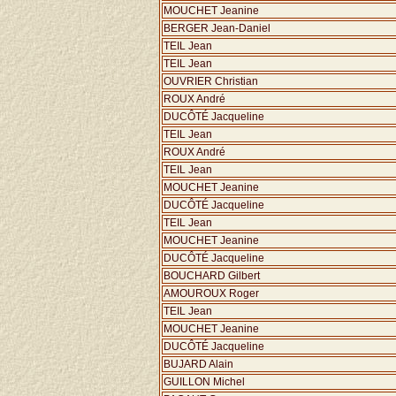
MOUCHET Jeanine
BERGER Jean-Daniel
TEIL Jean
TEIL Jean
OUVRIER Christian
ROUX André
DUCÔTÉ Jacqueline
TEIL Jean
ROUX André
TEIL Jean
MOUCHET Jeanine
DUCÔTÉ Jacqueline
TEIL Jean
MOUCHET Jeanine
DUCÔTÉ Jacqueline
BOUCHARD Gilbert
AMOUROUX Roger
TEIL Jean
MOUCHET Jeanine
DUCÔTÉ Jacqueline
BUJARD Alain
GUILLON Michel