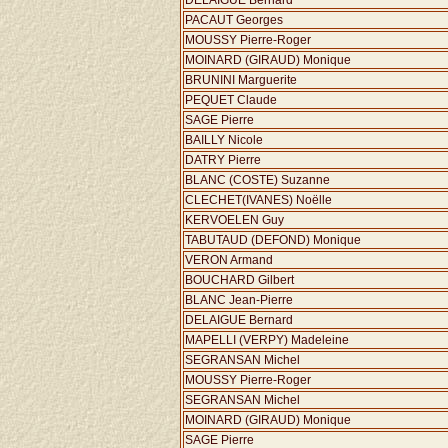
DELAIGUE Bernard
PACAUT Georges
MOUSSY Pierre-Roger
MOINARD (GIRAUD) Monique
BRUNINI Marguerite
PEQUET Claude
SAGE Pierre
BAILLY Nicole
DATRY Pierre
BLANC (COSTE) Suzanne
CLECHET(IVANES) Noëlle
KERVOELEN Guy
TABUTAUD (DEFOND) Monique
VERON Armand
BOUCHARD Gilbert
BLANC Jean-Pierre
DELAIGUE Bernard
MAPELLI (VERPY) Madeleine
SEGRANSAN Michel
MOUSSY Pierre-Roger
SEGRANSAN Michel
MOINARD (GIRAUD) Monique
SAGE Pierre