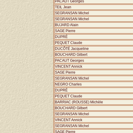
PACAUT Georges
TEIL Jean
SEGRANSAN Michel
SEGRANSAN Michel
BUJARD Alain
SAGE Pierre
DUPRÉ
PEQUET Claude
DUCÔTÉ Jacqueline
BOUCHARD Gilbert
PACAUT Georges
VINCENT Annick
SAGE Pierre
SEGRANSAN Michel
NEGRO Charles
DUPRÉ
PEQUET Claude
BARRIAC (ROUSSE) Michèle
BOUCHARD Gilbert
SEGRANSAN Michel
VINCENT Annick
SEGRANSAN Michel
SAGE Pierre