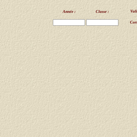
Val
Année :
Classe :
Corr