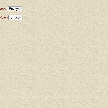
ider :
iger :