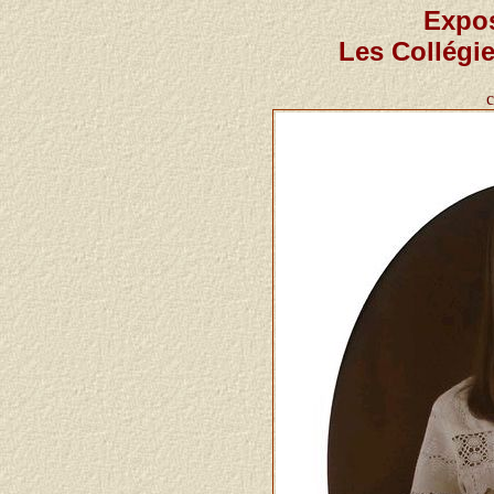
Expos
Les Collégi
c