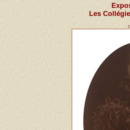
Expos
Les Collégi
c