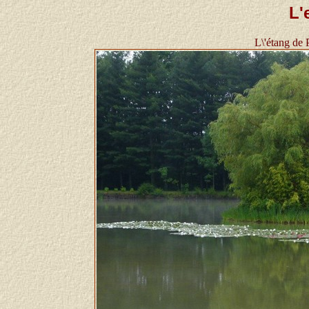
L'
L\'étang de 