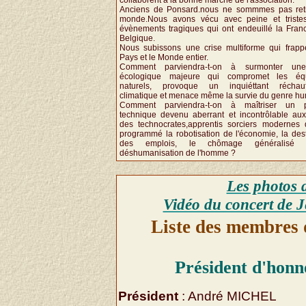
Anciens de Ponsard.nous ne sommmes pas ret
monde.Nous avons vécu avec peine et triste
évènements tragiques qui ont endeuillé la Franc
Belgique.
Nous subissons une crise multiforme qui frapp
Pays et le Monde entier.
Comment parviendra-t-on à surmonter une
écologique majeure qui compromet les équi
naturels, provoque un inquiéttant réchauf
climatique et menace même la survie du genre h
Comment parviendra-t-on à maîtriser un p
technique devenu aberrant et incontrôlable au
des technocrates,apprentis sorciers modernes 
programmé la robotisation de l'économie, la dest
des emplois, le chômage généralisé 
déshumanisation de l'homme ?
Les photos d
Vidéo du concert de Je
Liste des membres 
Président d'honn
Président
: André MICHEL