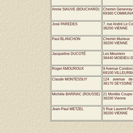
Annie SIAUVE (BOUCHARD)
Chemin Genevray
69360 COMMUN
José PAREDES
7, rue André Le Co
38200 VIENNE
Paul BLANCHON
Chemin Murieux
38200 VIENNE
Jacqueline DUCOTÉ
Les Meuniers
38440 MOIDIEU
Roger AMOUROUX
9 Avenue Condorc
69100 VILLEUR
Claude MONTESSUY
124 avenue de
38170 SEYSSINE
Michèle BARRIAC (ROUSSE)
21 Montée Coupe-
38200 Vienne
Jean-Paul WETZEL
5 Rue Laurent-Flo
38200 VIENNE