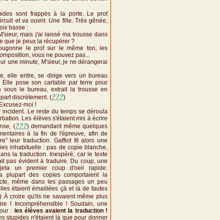
ides sont frappés à la porte. Le prof
rcuit et va ouvrir. Une fille. Très gênée,
oix basse :
'sieur, mais j'ai laissé ma trousse dans
e que je peux la récupérer ?
bougonne le prof sur le même ton, les
omposition, vous ne pouvez pas...
pour une minute, M'sieur, je ne dérangerai
re, elle entre, se dirige vers un bureau
. Elle pose son cartable par terre pour
 sous le bureau, extrait la trousse en
???
epart discrètement. (
)
. Excusez-moi !
r incident. Le reste du temps se déroula
rbation. Les élèves s'étaient mis à écrire
???
nse, (
) demandant même quelques
mentaires à la fin de l'épreuve, afin de
e" leur traduction. Gaffiot fit alors une
es inhabituelle : pas de copie blanche,
ans la traduction. Inespéré, car le texte
ait pas évident à traduire. Du coup, une
l jeta un premier coup d'oeil rapide.
a plupart des copies comportaient la
recte, même dans les passages un peu
elles étaient émaillées çà et là de fautes
) À croire qu'ils ne savaient même plus
naire ! Incompréhensible ! Soudain, une
jour :
les élèves avaient la traduction !
ns stupides n'étaient là que pour donner