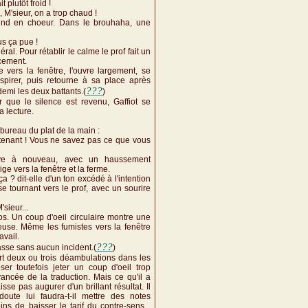
it plutôt froid !
 M'sieur, on a trop chaud !
end en choeur. Dans le brouhaha, une
us ça pue !
éral. Pour rétablir le calme le prof fait un
cement.
ge vers la fenêtre, l'ouvre largement, se
pirer, puis retourne à sa place après
???
demi les deux battants.(
)
 que le silence est revenu, Gaffiot se
 lecture.
 bureau du plat de la main :
intenant ! Vous ne savez pas ce que vous
ève à nouveau, avec un haussement
ige vers la fenêtre et la ferme.
 ? dit-elle d'un ton excédé à l'intention
 se tournant vers le prof, avec un sourire
sieur...
los. Un coup d'oeil circulaire montre une
use. Même les fumistes vers la fenêtre
avail.
???
sse sans aucun incident.(
)
fert deux ou trois déambulations dans les
ser toutefois jeter un coup d'oeil trop
avancée de la traduction. Mais ce qu'il a
isse pas augurer d'un brillant résultat. Il
oute lui faudra-t-il mettre des notes
ns de baisser le tarif du contre-sens...