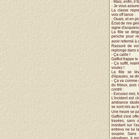
- Mais, enfin, il fa
- Je vous assure,
La classe repr
voix off lance :
- Ouais, et en pl
Éclat de rire gén
signe d'acquies
La fille se diri
penche pour res
avoir refermé à 
Rassuré de voir
replonge dans sa
- Ça caille !
Gaffiot frappe le
- Ça suffit, ma
voulez !
La fille se l
d'épaules, se dir
- Ça va comme ça
du frileux, puis
contrit :
- Excusez-moi, M'
L'incident est c
ambiance studie
se sont mis au tr
Une heure se pa
Gaffiot s'est of
travées, sans o
insistant sur l'
entrevu ne lui la
soupire. Sans d
négatives, à moi