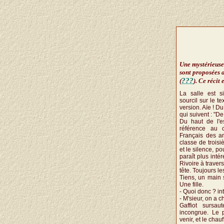
Une mystérieuse
sont proposées a
???
(
). Ce récit
La salle est si
sourcil sur le te
version. Aïe ! D
qui suivent : "D
Du haut de l'es
référence au c
Français des an
classe de troisi
et le silence, po
paraît plus inté
Rivoire à travers
tête. Toujours l
Tiens, un main 
Une fille.
- Quoi donc ? int
- M'sieur, on a c
Gaffiot sursau
incongrue. Le 
venir, et le chau