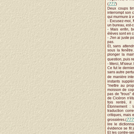
???
(
)
Deux coups tim
interrompt son ci
qui murmure à v
- Excusez-moi, M
un bureau, est-c
- Mais enfin, 
élèves sont en c
- J'en ai juste 
pas.
Et, sans attend
sous la fenêtre
plonger la main
question, puis r
- Merci, M'sieur
Ce fut le dernie
sans autre pertu
de manière inte
instants supplé
"mettre au propr
moisson de copi
pas de "trous" d
de Cicéron n'ét
fois rentré, i
Étonnement : l
traduction cor
critiques, mais 
???
grossières.(
lire le diction
évidence se fit 
Et les contre-se