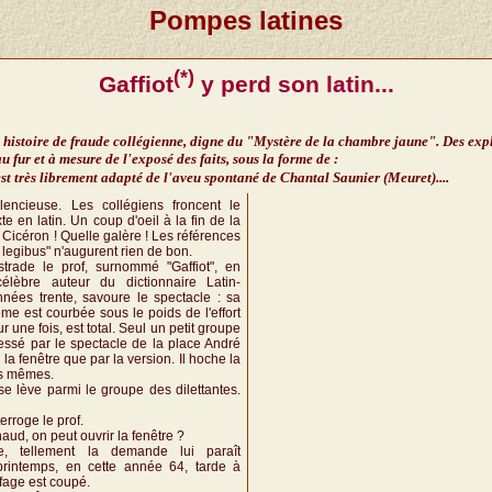
Pompes latines
(*)
Gaffiot
y perd son latin...
 histoire de fraude collégienne, digne du "Mystère de la chambre jaune". Des exp
u fur et à mesure de l'exposé des faits, sous la forme de :
 est très librement adapté de l'aveu spontané de Chantal Saunier (Meuret)....
lencieuse. Les collégiens froncent le
xte en latin. Un coup d'oeil à la fin de la
u Cicéron ! Quelle galère ! Les références
e legibus" n'augurent rien de bon.
trade le prof, surnommé "Gaffiot", en
élèbre auteur du dictionnaire Latin-
nées trente, savoure le spectacle : sa
ème est courbée sous le poids de l'effort
ur une fois, est total. Seul un petit groupe
ressé par le spectacle de la place André
 la fenêtre que par la version. Il hoche la
es mêmes.
se lève parmi le groupe des dilettantes.
erroge le prof.
haud, on peut ouvrir la fenêtre ?
te, tellement la demande lui paraît
printemps, en cette année 64, tarde à
ffage est coupé.