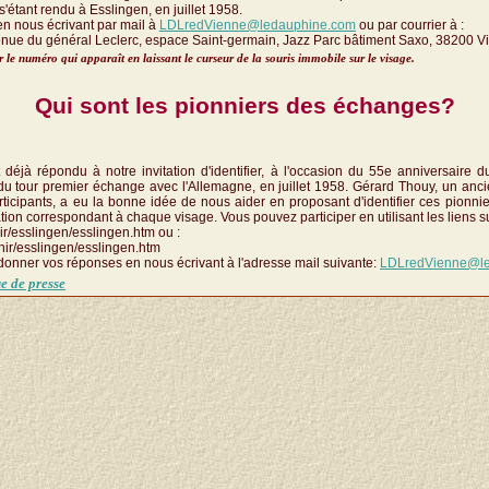
'étant rendu à Esslingen, en juillet 1958.
en nous écrivant par mail à
LDLredVienne@ledauphine.com
ou par courrier à :
nue du général Leclerc, espace Saint-germain, Jazz Parc bâtiment Saxo, 38200 V
 le numéro qui apparaît en laissant le curseur de la souris immobile sur le visage.
Qui sont les pionniers des échanges?
éjà répondu à notre invitation d'identifier, à l'occasion du 55e anniversaire 
s du tour premier échange avec l'Allemagne, en juillet 1958. Gérard Thouy, un anc
icipants, a eu la bonne idée de nous aider en proposant d'identifier ces pionnier
tion correspondant à chaque visage. Vous pouvez participer en utilisant les liens s
nir/esslingen/esslingen.htm ou :
nir/esslingen/esslingen.htm
donner vos réponses en nous écrivant à l'adresse mail suivante:
LDLredVienne@le
e de presse