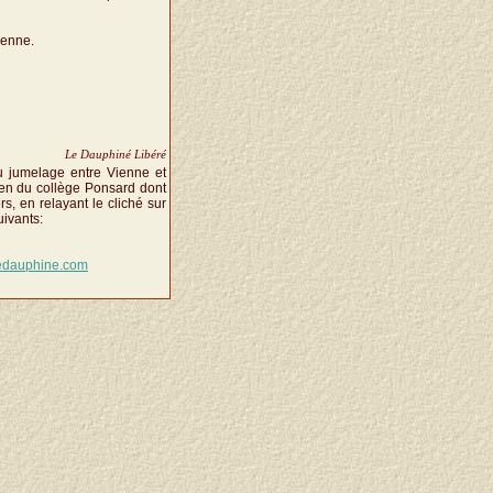
ienne.
Le Dauphiné Libéré
du jumelage entre Vienne et
ien du collège Ponsard dont
s, en relayant le cliché sur
uivants:
dauphine.com