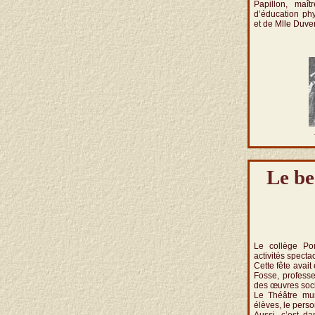
Papillon, maît
d’éducation phy
et de Mlle Duver
Le be
Le collège Po
activités specta
Cette fête avait
Fosse, professe
des œuvres soci
Le Théâtre mun
élèves, le pers