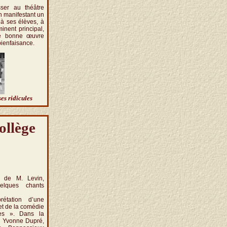
ser au théâtre
n manifestant un
 à ses élèves, à
inent principal,
ne bonne œuvre
bienfaisance.
es ridicules
ollège
n de M. Levin,
uelques chants
prétation d’une
t de la comédie
les ». Dans la
le Yvonne Dupré,