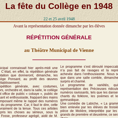
La fête du Collège en 1948
22 et 25 avril 1948
Avant la représentation donnée dimanche par les élèves
RÉPÉTITION GÉNÉRALE
au Théâtre Municipal de Vienne
Le programme s’est déroulé impeccab
icipal connaissait hier après-midi une
n’a pas fait de ravages et la repré
. C’était, en effet, la répétition générale
achevée dans l’enthousiasme. Nous s
ntation que donneront, dimanche, les
que dans une salle comble, dimanche,
lège Ponsard, au profit des œuvres
surpris et charmé.
établissement.
Le programme de variétés, qu
pétition générale, avec costumes,
représentation des Précieuses ridicu
s, orchestre et, dans la salle, le collège
numéros ravissants, tels que les danse
nt office de public « cobaye », public de
chants du folklore, les poèmes et l
ssant et enthousiaste, frappant des mains
gymnastique.
 imposant même le rappel des numéros
Une comédie de Labiche, « La gramma
 du programme. Car, il faut le dire, cette
bien enlevée par les élèves de troisi
t vraiment de la tenue. Tous ces artistes
pièce de Molière, interprétée par les
pris les choses au sérieux, sous la
grands de première et deuxième, ce se
. Fosse, professeur agrégé, aidé de M.