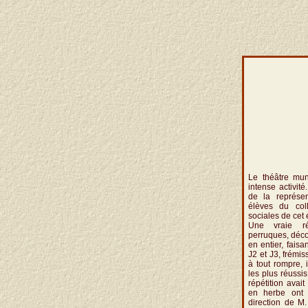
Le théâtre mun
intense activité
de la représe
élèves du col
sociales de cet 
Une vraie ré
perruques, décor
en entier, faisa
J2 et J3, frémi
à tout rompre,
les plus réussis
répétition avai
en herbe ont 
direction de M