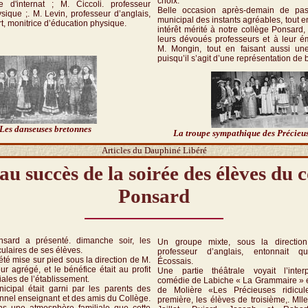
choix.
re d'internat ; M. Ciccoli. professeur
Belle occasion après-demain de pas
sique ;. M. Levin, professeur d’anglais,
municipal des instants agréables, tout e
t, monitrice d’éducation physique.
intérêt mérité à notre collège Ponsard,
leurs dévoués professeurs et à leur ém
M. Mongin, tout en faisant aussi u
puisqu’il s’agit d’une représentation de 
Les danseuses bretonnes
La troupe sympathique des Précieus
Articles du Dauphiné Libéré
au succès de la soirée des élèves du c
Ponsard
nsard a présenté. dimanche soir, les
Un groupe mixte, sous la directio
culaires de ses élèves.
professeur d’anglais, entonnait q
 été mise sur pied sous la direction de M.
Écossais.
ur agrégé, et le bénéfice était au profit
Une partie théâtrale voyait l’inter
ales de l’établissement.
comédie de Labiche « La Grammaire » e
icipal était garni par les parents des
de Molière «Les Précieuses ridicu
onnel enseignant et des amis du Collège.
première, les élèves de troisième,. Ml