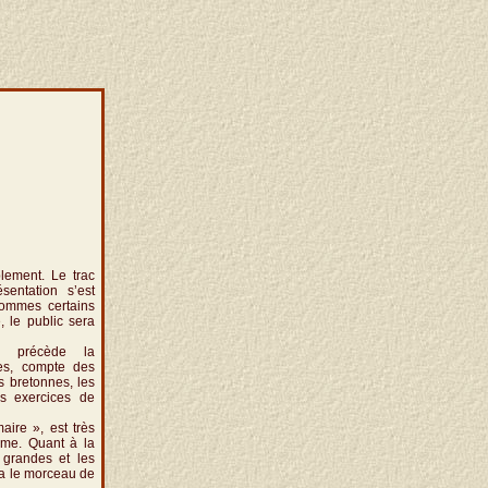
lement. Le trac
sentation s’est
ommes certains
 le public sera
i précède la
les, compte des
s bretonnes, les
es exercices de
ire », est très
ème. Quant à la
 grandes et les
ra le morceau de