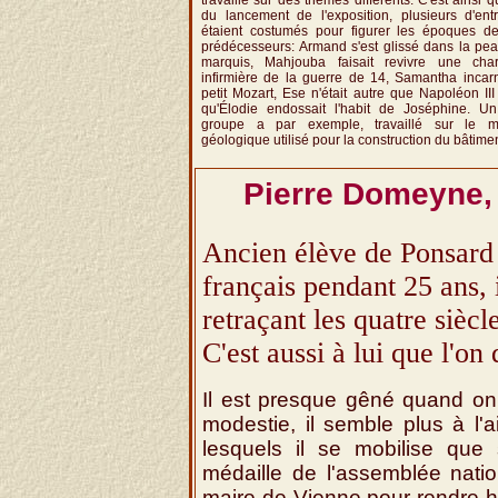
travaillé sur des thèmes différents. C'est ainsi q
du lancement de l'exposition, plusieurs d'ent
étaient costumés pour figurer les époques de
prédécesseurs: Armand s'est glissé dans la pe
marquis, Mahjouba faisait revivre une cha
infirmière de la guerre de 14, Samantha incar
petit Mozart, Ese n'était autre que Napoléon III
qu'Élodie endossait l'habit de Joséphine. Un
groupe a par exemple, travaillé sur le ma
géologique utilisé pour la construction du bâtimen
Pierre Domeyne, 
Ancien élève de Ponsard o
français pendant 25 ans, 
retraçant les quatre siècl
C'est aussi à lui que l'on 
Il est presque gêné quand on 
modestie, il semble plus à l
lesquels il se mobilise que 
médaille de l'assemblée nati
maire de Vienne pour rendre 