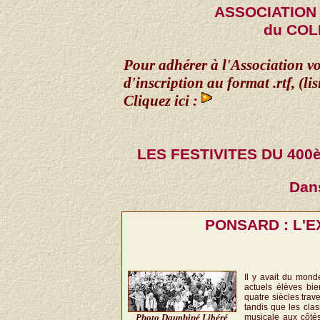
ASSOCIATION
du CO
Pour adhérer à l'Association vo
d'inscription au format .rtf, (lis
Cliquez ici :
LES FESTIVITES DU 40
Dans
PONSARD : L'E
Il y avait du mon
actuels élèves bie
quatre siècles trav
tandis que les clas
Photo Dauphiné Libéré
musicale aux côtés