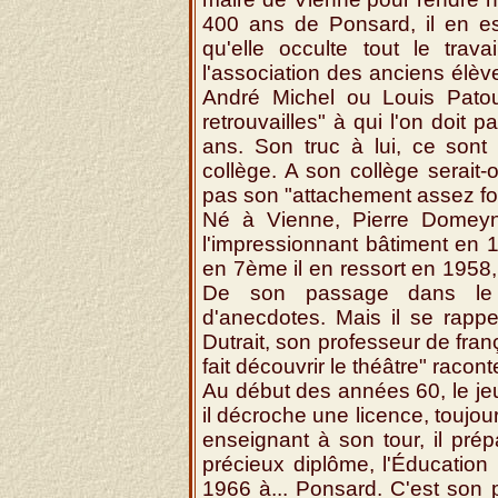
400 ans de Ponsard, il en est
qu'elle occulte tout le trav
l'association des anciens élèv
André Michel ou Louis Patoui
retrouvailles" à qui l'on doit
ans. Son truc à lui, ce sont 
collège. A son collège serait-o
pas son "attachement assez for
Né à Vienne, Pierre Domeyn
l'impressionnant bâtiment en 1
en 7ème il en ressort en 1958,
De son passage dans le c
d'anecdotes. Mais il se rappe
Dutrait, son professeur de françai
fait découvrir le théâtre" raconte
Au début des années 60, le je
il décroche une licence, toujou
enseignant à son tour, il pr
précieux diplôme, l'Éducation
1966 à... Ponsard. C'est son 