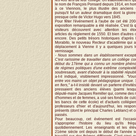
les 400 ans de leur collège. Un établissement qu
le nom de François Ponsard depuis 1914, en h
à ce Viennois, le plus illustre des anciens 
puisqu'il fut un auteur dramatique dont la gloir
presque celle de Victor Hugo vers 1845.
Pour fêter l'événement à l'aube de cet été 20
exposition remarquable a été réalisée. C'est là 
visiteurs découvrent avec attention les éto
articles du règlement de 1550. Et bien d'autres
encore. Des petits trésors historiques d'après
Morabito, le nouveau Recteur d'académie qui a 
déplacement à Vienne il y a quelques jours l
vernissage.
- Nous sommes dans un établissement excepti
C'est rarissime de travailler dans un collège c
début du 17ème qui a connu un nombre phén
de régimes politiques d'une extrême complexit
soubresauts, avant d'aboutir à la stabilité républ
a-t-il indiqué, visiblement impressionné.
"Vous
entre vos mains un objet pédagogique unique. 
en fiers,"
a-t-il insisté devant un parterre d'invité
pressaient des anciens élèves (parmi lesqu
député-maire Jacques Remiller qui, comme des m
d'hommes et de femmes, a usé ses fonds de culo
les bancs de cette école) et d'actuels collégie
professeurs d'hier et d'aujourd'hui, les respo
présents (dont le principal Charles Leblanc) et c
passés.
Pour beaucoup, cet événement est l'occas
s'approprier l'histoire du lieu qu'ils fréqu
quotidiennement. Les enseignants et les élè
21ème siècle ont depuis le début de l'année s