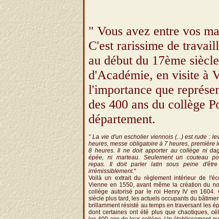
" Vous avez entre vos ma
C'est rarissime de travai
au début du 17ème siècle
d'Académie, en visite à 
l'importance que représen
des 400 ans du collège Po
département.
" La vie d'un escholier viennois (...) est rude : le
heures, messe obligatoire à 7 heures, première 
8 heures. Il ne doit apporter au collège ni da
épée, ni marteau. Seulement un couteau po
repas. Il doit parler latin sous peine d'être
irrémissiblement.
"
Voilà un extrait du règlement intérieur de l'é
Vienne en 1550, avant même la création du n
collège autorisé par le roi Henry IV en 1604.
siècle plus tard, les actuels occupants du bâtimen
brillamment résisté au temps en traversant les 
dont certaines ont été plus que chaotiques, cé