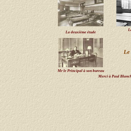
L
La deuxième étude
Le 
Mr le Principal à son bureau
Merci à Paul Blanch