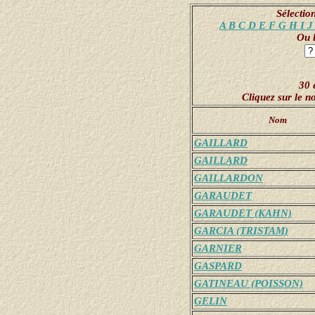
Sélection
A
B
C
D
E
F
G
H
I
Ou l
30 
Cliquez sur le 
Nom
GAILLARD
GAILLARD
GAILLARDON
GARAUDET
GARAUDET (KAHN)
GARCIA (TRISTAM)
GARNIER
GASPARD
GATINEAU (POISSON)
GELIN